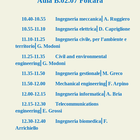
Aula
B.02.07
Folcara
⎜
10.40-10.55
Ingegneria meccanica
A. Ruggiero
⎜
10.55-11.10
Ingegneria elettrica
D. Capriglione
11.10-11.25
Ingegneria civile, per l’ambiente e
⎜
territorio
G. Modoni
11.25-11.35
Civil and environmental
⎜
engineering
G. Modoni
⎜
11.35-11.50
Ingegneria gestionale
M. Greco
⎜
11.50-12.00
Mechanical engineering
F. Arpino
⎜
12.00-12.15
Ingegneria informatica
A. Bria
12.
15
-12.
3
0
Telecommunications
⎜
engineering
E. Grossi
⎜
12.30-12.40
Ingegneria biomedica
F.
Arrichiello