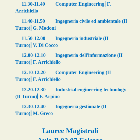
11.30-11.40
Computer Engineering
⎜
F.
Arrichiello
11.40-11.50
Ingegneria civile ed ambientale (II
Turno)
⎜
G. Modoni
11.50-12.00
Ingegneria industriale (II
Turno)
⎜
V. Di Cocco
12.
0
0-12.
10
Ing
egneria dell'informazione
(II
Turno)
⎜
F. Arrichiello
12.
1
0-12.
2
0
Computer Engineering (II
Turno)
⎜
F. Arrichiell
o
12.20-12.30
Industrial engineering technology
(II Turno)
⎜
F. Arpino
12.
3
0-12.
4
0
Ingegneria gestionale (II
Turno)
⎜
M. Greco
Lauree Magistrali